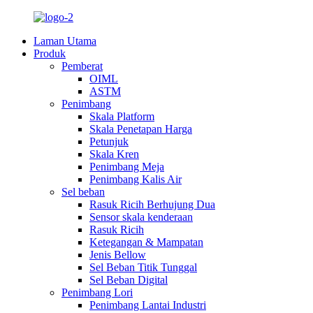
Laman Utama
Produk
Pemberat
OIML
ASTM
Penimbang
Skala Platform
Skala Penetapan Harga
Petunjuk
Skala Kren
Penimbang Meja
Penimbang Kalis Air
Sel beban
Rasuk Ricih Berhujung Dua
Sensor skala kenderaan
Rasuk Ricih
Ketegangan & Mampatan
Jenis Bellow
Sel Beban Titik Tunggal
Sel Beban Digital
Penimbang Lori
Penimbang Lantai Industri