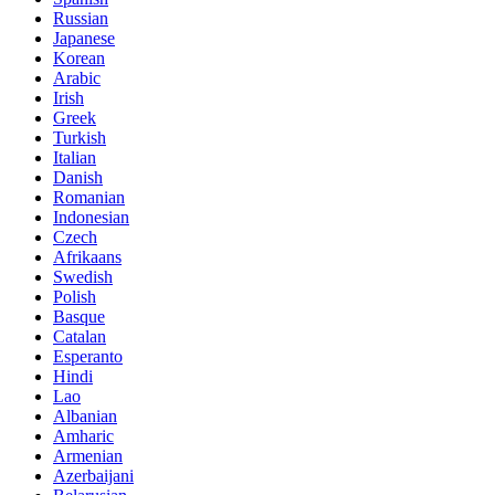
Russian
Japanese
Korean
Arabic
Irish
Greek
Turkish
Italian
Danish
Romanian
Indonesian
Czech
Afrikaans
Swedish
Polish
Basque
Catalan
Esperanto
Hindi
Lao
Albanian
Amharic
Armenian
Azerbaijani