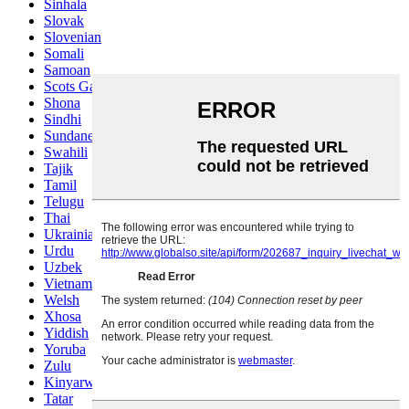
Sinhala
Slovak
Slovenian
Somali
Samoan
Scots Gaelic
Shona
Sindhi
Sundanese
Swahili
Tajik
Tamil
Telugu
Thai
Ukrainian
Urdu
Uzbek
Vietnamese
Welsh
Xhosa
Yiddish
Yoruba
Zulu
Kinyarwanda
Tatar