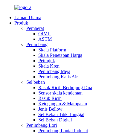
Laman Utama
Produk
Pemberat
OIML
ASTM
Penimbang
Skala Platform
Skala Penetapan Harga
Petunjuk
Skala Kren
Penimbang Meja
Penimbang Kalis Air
Sel beban
Rasuk Ricih Berhujung Dua
Sensor skala kenderaan
Rasuk Ricih
Ketegangan & Mampatan
Jenis Bellow
Sel Beban Titik Tunggal
Sel Beban Digital
Penimbang Lori
Penimbang Lantai Industri