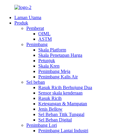
Laman Utama
Produk
Pemberat
OIML
ASTM
Penimbang
Skala Platform
Skala Penetapan Harga
Petunjuk
Skala Kren
Penimbang Meja
Penimbang Kalis Air
Sel beban
Rasuk Ricih Berhujung Dua
Sensor skala kenderaan
Rasuk Ricih
Ketegangan & Mampatan
Jenis Bellow
Sel Beban Titik Tunggal
Sel Beban Digital
Penimbang Lori
Penimbang Lantai Industri