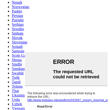
Nepali
Norwegian
Pashto
Persian
Punjabi
Serbian
Sesotho
Sinhala
Slovak
Slovenian
Somali
Samoan
Scots Gaelic
Shona
Sindhi
Sundanese
Swahili
Tajik
Tamil
Telugu
Thai
Ukrainian
Urdu
Uzbek
Vietnamese