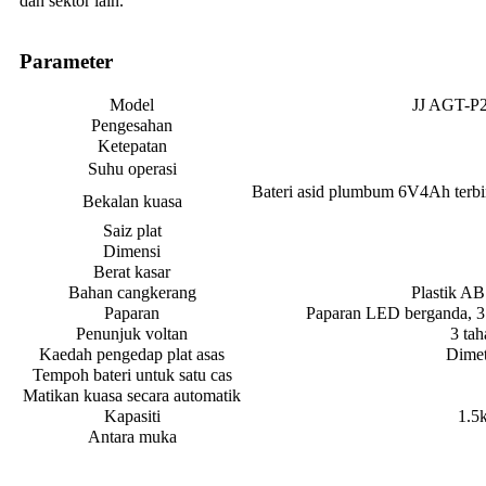
dan sektor lain.
Parameter
Model
JJ AGT-P
Pengesahan
Ketepatan
Suhu operasi
Bateri asid plumbum 6V4Ah terbi
Bekalan kuasa
Saiz plat
Dimensi
Berat kasar
Bahan cangkerang
Plastik A
Paparan
Paparan LED berganda, 3
Penunjuk voltan
3 tah
Kaedah pengedap plat asas
Dimet
Tempoh bateri untuk satu cas
Matikan kuasa secara automatik
Kapasiti
1.5
Antara muka