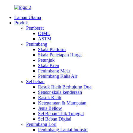
Laman Utama
Produk
Pemberat
OIML
ASTM
Penimbang
Skala Platform
Skala Penetapan Harga
Petunjuk
Skala Kren
Penimbang Meja
Penimbang Kalis Air
Sel beban
Rasuk Ricih Berhujung Dua
Sensor skala kenderaan
Rasuk Ricih
Ketegangan & Mampatan
Jenis Bellow
Sel Beban Titik Tunggal
Sel Beban Digital
Penimbang Lori
Penimbang Lantai Industri