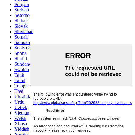
Punjabi
Serbian
Sesotho
Sinhala
Slovak
Slovenian
Somali
Samoan
Scots Gaelic
Shona
Sindhi
Sundanese
Swahili
Tajik
Tamil
Telugu
Thai
Ukrainian
Urdu
Uzbek
Vietnamese
Welsh
Xhosa
Yiddish
Yoruba