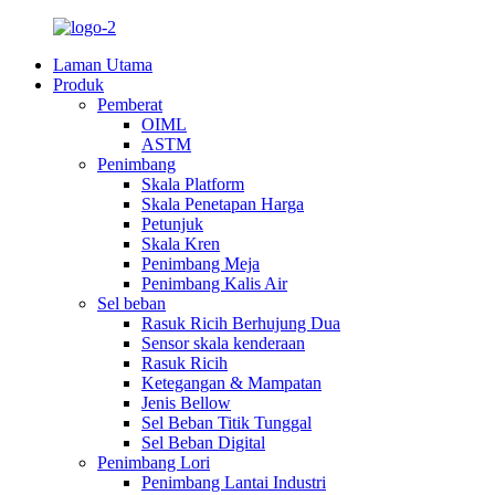
Laman Utama
Produk
Pemberat
OIML
ASTM
Penimbang
Skala Platform
Skala Penetapan Harga
Petunjuk
Skala Kren
Penimbang Meja
Penimbang Kalis Air
Sel beban
Rasuk Ricih Berhujung Dua
Sensor skala kenderaan
Rasuk Ricih
Ketegangan & Mampatan
Jenis Bellow
Sel Beban Titik Tunggal
Sel Beban Digital
Penimbang Lori
Penimbang Lantai Industri